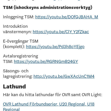
TSM (ishockeyns administrationsverktyg)
Inloggning TSM:
https://youtu.be/DOfQJBAHA_M
Introduktion
vänstermenyn:
https://youtu.be/ClY_Y2fZkac
E-övergångar TSM
(komplett):
https://youtu.be/Pd3h8oYEjgo
Avtalsregistrering
TSM:
https://youtu.be/RGRNGmB24GY
Säsongs- och
lagregistrering:
http://youtu.be/GwXAcUnC1M4
Lathund
Här kan du hitta lathundar för OVR samt OVR Light:
OVR Lathund Förbundserier, U20 Regional, U18
Regional