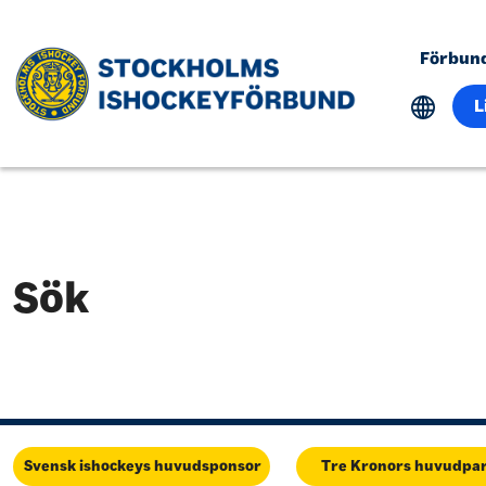
Förbun
L
Sök
Svensk ishockeys huvudsponsor
Tre Kronors huvudpa