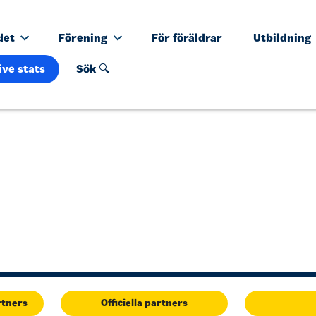
det
Förening
För föräldrar
Utbildning
ive stats
Sök 🔍
rtners
Officiella partners