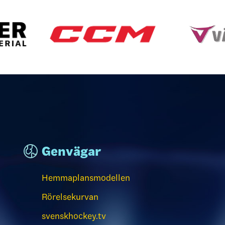
Genvägar
Hemmaplansmodellen
Rörelsekurvan
svenskhockey.tv